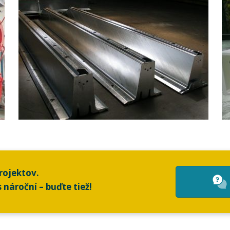
rojektov.
 nároční – buďte tiež!