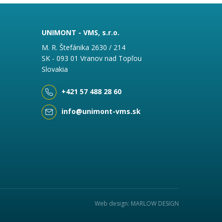
UNIMONT - VMS, s.r.o.
M. R. Štefánika 2630 / 214
SK - 093 01 Vranov nad Topľou
Slovakia
+421 57 488 28 60
info@unimont-vms.sk
Web design: MARLOW DESIGN