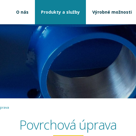
O nás
Produkty a služby
Výrobné možnosti
prava
Povrchová úprava