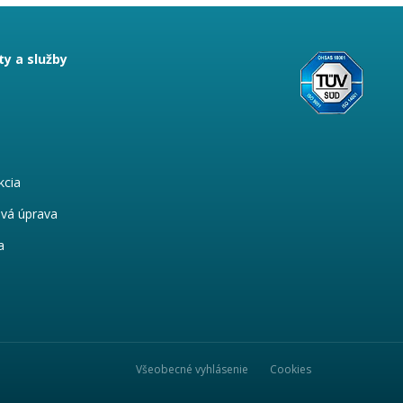
y a služby
kcia
vá úprava
a
Všeobecné vyhlásenie
Cookies