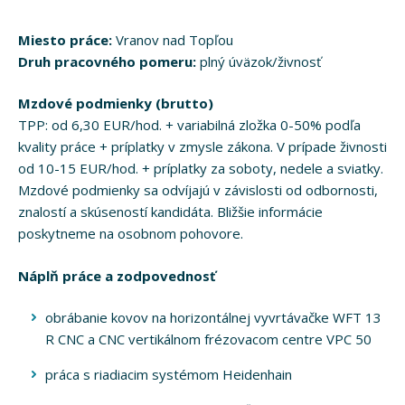
Miesto práce:
Vranov nad Topľou
Druh pracovného pomeru:
plný úväzok/živnosť
Mzdové podmienky (brutto)
TPP: od 6,30 EUR/hod. + variabilná zložka 0-50% podľa
kvality práce + príplatky v zmysle zákona. V prípade živnosti
od 10-15 EUR/hod. + príplatky za soboty, nedele a sviatky.
Mzdové podmienky sa odvíjajú v závislosti od odbornosti,
znalostí a skúseností kandidáta. Bližšie informácie
poskytneme na osobnom pohovore.
Náplň práce a zodpovednosť
obrábanie kovov na horizontálnej vyvrtávačke WFT 13
R CNC a CNC vertikálnom frézovacom centre VPC 50
práca s riadiacim systémom Heidenhain