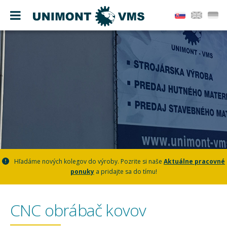
Hľadáme nových kolegov do výroby. Pozrite si naše
Aktuálne pracovné
ponuky
a pridajte sa do tímu!
CNC obrábač kovov