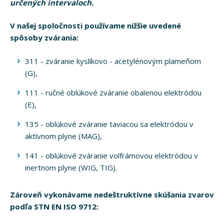
určených intervaloch.
V našej spoločnosti používame nižšie uvedené
spôsoby zvárania:
311 - zváranie kyslíkovo - acetylénovým plameňom
(G),
111 - ručné oblúkové zváranie obalenou elektródou
(E),
135 - oblúkové zváranie taviacou sa elektródou v
aktívnom plyne (MAG),
141 - oblúkové zváranie volfrámovou elektródou v
inertnom plyne (WIG, TIG).
Zároveň vykonávame nedeštruktívne skúšania zvarov
podľa STN EN ISO 9712: