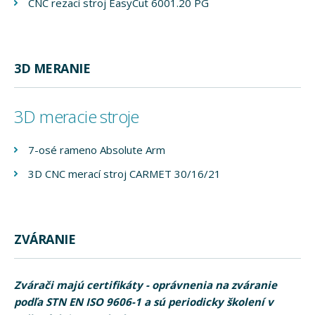
CNC rezací stroj EasyCut 6001.20 PG
3D MERANIE
3D meracie stroje
7-osé rameno Absolute Arm
3D CNC merací stroj CARMET 30/16/21
ZVÁRANIE
Zvárači majú certifikáty - oprávnenia na zváranie
podľa STN EN ISO 9606-1 a sú periodicky školení v