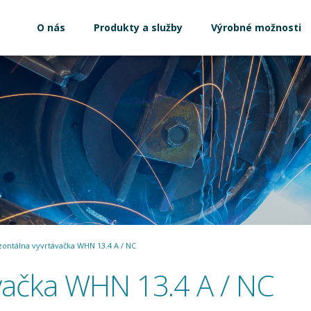
O nás
Produkty a služby
Výrobné možnosti
zontálna vyvrtávačka WHN 13.4 A / NC
vačka WHN 13.4 A / NC