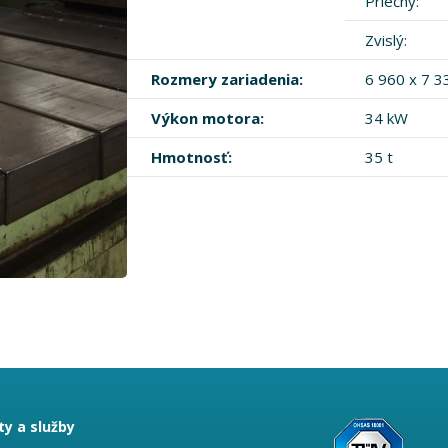
Priečny:
Zvislý:
Rozmery zariadenia:
6 960 x 7 3
Výkon motora:
34 kW
Hmotnosť:
35 t
y a služby