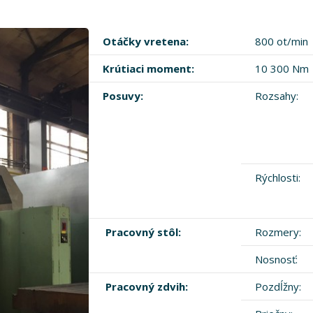
Otáčky vretena:
800 ot/min
Krútiaci moment:
10 300 Nm
Posuvy:
Rozsahy:
Rýchlosti:
Pracovný stôl:
Rozmery:
Nosnosť:
Pracovný zdvih:
Pozdĺžny: