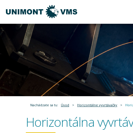
Nachádzate sa tu:
Úvod
>
Horizontálne vyvrtávačky
>
Hori
Horizontálna vyvrtá