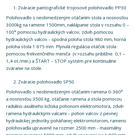
Zváracie pantografické trojosové polohovadlo PP30
Polohovadlo s neobmedzeným otáčaním stola a nosnosťou
3000kg na ramene 1500mm, naklápanie stola v rozsahu 0 –
100° pomocou hydraulických valcov, zdvih pomocou
hydraulických valcov - spodná poloha stola 980 mm, horná
poloha stola 1 675 mm. Plynulá regulácia otáčok stola
pomocou frekvenčného meniča (v rozsahu približne 0,1 –
1,4 ot./min.) a ŠTART – STOP systém pre kontinuálne
zváranie na stole.
Zváracie polohovadlo SP50
Polohovadlo s neobmedzeným otáčaním ramena 0-360°
a nosnosťou 3500 kg, otáčanie ramena a stola pomocou
radiálno-axiálneho ložiska pohonom elektromotora, zdvih
ramena hydraulickými valcami – pohon valcov z pevnej
hydraulickej jednotky poháňanej elektromotorom, rameno
polohovadla upravené na rozmer 2500 mm - maximálny